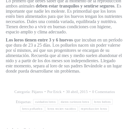
Lo primero que debes saber que al momento de la reproducción
ambos animales
deben estar tranquilos y sentirse seguros
. Es
importante que nadie les moleste. Es primordial que los loros
estén bien alimentados para que los huevos tengan los nutrientes
necesarios. Dales una comida variada, equilibrada y nutritiva.
Tienen derecho a vivir en buenas condiciones con higiene,
espacio amplio y clima adecuado.
Los loros tienen entre 3 y 6 huevos
que incuban en un período
que dura de 23 a 25 días. Los polluelos nacen sin poder valerse
por sí mismos, así que sus progenitores se encargan de su
alimentación. Recuerda que al mes y medio suelen abandonar el
nido y a partir de los dos meses son independientes. Llegado
este momento, separa al loro de sus padres llevándole a un lugar
donde pueda desarrollarse sin problemas.
Categoría:
Pájaros
Por
Erick
30 abril, 2015
0 Comentarios
Etiquetas:
cuidados loros
datos curiosos loros
loros bebes
loros polluelos
loros recien nacidos
reproduccion loros