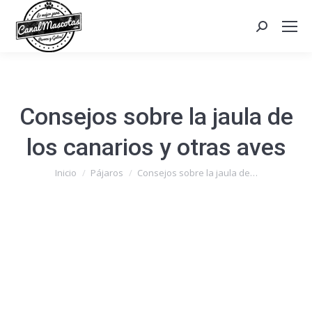
Search:
Consejos sobre la jaula de
los canarios y otras aves
Estás aquí:
Inicio
Pájaros
Consejos sobre la jaula de…