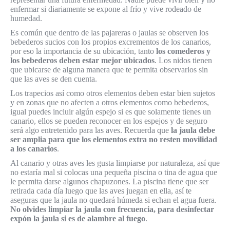
enfermar si diariamente se expone al frío y vive rodeado de
humedad.
Es común que dentro de las pajareras o jaulas se observen los
bebederos sucios con los propios excrementos de los canarios,
por eso la importancia de su ubicación, tanto
los comederos y
los bebederos deben estar mejor ubicados
. Los nidos tienen
que ubicarse de alguna manera que te permita observarlos sin
que las aves se den cuenta.
Los trapecios así como otros elementos deben estar bien sujetos
y en zonas que no afecten a otros elementos como bebederos,
igual puedes incluir algún espejo si es que solamente tienes un
canario, ellos se pueden reconocer en los espejos y de seguro
será algo entretenido para las aves. Recuerda que
la jaula debe
ser amplia para que los elementos extra no resten movilidad
a los canarios
.
Al canario y otras aves les gusta limpiarse por naturaleza, así que
no estaría mal si colocas una pequeña piscina o tina de agua que
le permita darse algunos chapuzones. La piscina tiene que ser
retirada cada día luego que las aves juegan en ella, así te
aseguras que la jaula no quedará húmeda si echan el agua fuera.
No olvides limpiar la jaula con frecuencia, para desinfectar
expón la jaula si es de alambre al fuego
.