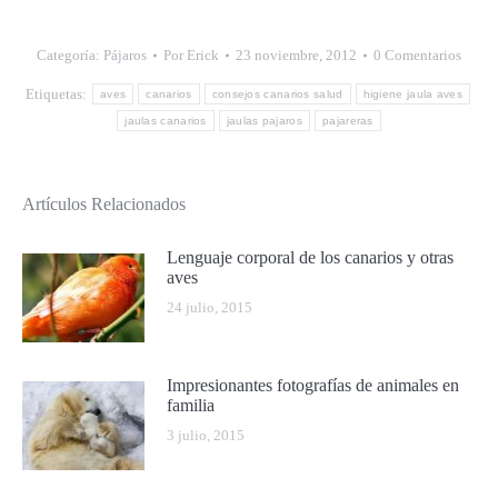
Categoría:
Pájaros
Por
Erick
23 noviembre, 2012
0 Comentarios
Etiquetas:
aves
canarios
consejos canarios salud
higiene jaula aves
jaulas canarios
jaulas pajaros
pajareras
Artículos Relacionados
Lenguaje corporal de los canarios y otras
aves
24 julio, 2015
Impresionantes fotografías de animales en
familia
3 julio, 2015