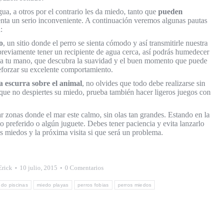
gua, a otros por el contrario les da miedo, tanto que
pueden
nta un serio inconveniente. A continuación veremos algunas pautas
:
o
, un sitio donde el perro se sienta cómodo y así transmitirle nuestra
previamente tener un recipiente de agua cerca, así podrás humedecer
huela tu mano, que descubra la suavidad y el buen momento que puede
reforzar su excelente comportamiento.
a escurra sobre el animal
, no olvides que todo debe realizarse sin
ue no despiertes su miedo, prueba también hacer ligeros juegos con
r zonas donde el mar este calmo, sin olas tan grandes. Estando en la
to preferido o algún juguete. Debes tener paciencia y evita lanzarlo
os miedos y la próxima visita si que será un problema.
Erick
10 julio, 2015
0 Comentarios
edo piscinas
miedo playas
perros fobias
perros miedos