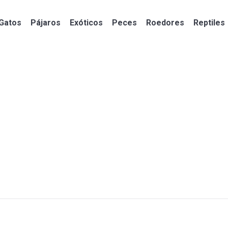
Gatos
Pájaros
Exóticos
Peces
Roedores
Reptiles
Gatos
Pájaros
Exóticos
Peces
Roedores
Reptiles