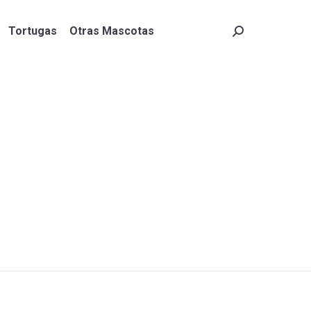
Tortugas
Otras Mascotas
Search:
Tortugas
Otras Mascotas
Search: