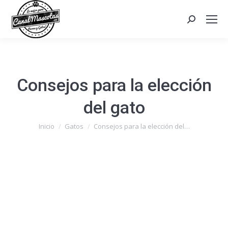
Search:
Consejos para la elección
del gato
Estás aquí:
Inicio
Gatos
Consejos para la elección del…