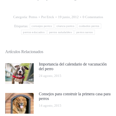
Categoría:
Perros
Por
Erick
19 junio, 2012
0 Comentarios
Etiquetas:
consejos perros
crianza perros
cuidados perros
perros educados
perros saludables
perros sanos
Artículos Relacionados
Importancia del calendario de vacunación
del perro
24 agosto, 2015
Consejos para construir la primera casa para
perros
14 agosto, 2015