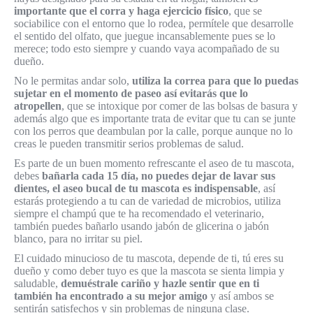
importante que el corra y haga ejercicio físico
, que se
sociabilice con el entorno que lo rodea, permítele que desarrolle
el sentido del olfato, que juegue incansablemente pues se lo
merece; todo esto siempre y cuando vaya acompañado de su
dueño.
No le permitas andar solo,
utiliza la correa para que lo puedas
sujetar en el momento de paseo así evitarás que lo
atropellen
, que se intoxique por comer de las bolsas de basura y
además algo que es importante trata de evitar que tu can se junte
con los perros que deambulan por la calle, porque aunque no lo
creas le pueden transmitir serios problemas de salud.
Es parte de un buen momento refrescante el aseo de tu mascota,
debes
bañarla cada 15 día, no puedes dejar de lavar sus
dientes, el aseo bucal de tu mascota es indispensable
, así
estarás protegiendo a tu can de variedad de microbios, utiliza
siempre el champú que te ha recomendado el veterinario,
también puedes bañarlo usando jabón de glicerina o jabón
blanco, para no irritar su piel.
El cuidado minucioso de tu mascota, depende de ti, tú eres su
dueño y como deber tuyo es que la mascota se sienta limpia y
saludable,
demuéstrale cariño y hazle sentir que en ti
también ha encontrado a su mejor amigo
y así ambos se
sentirán satisfechos y sin problemas de ninguna clase.