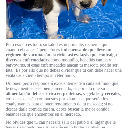
Pero eso no es todo, su salud es importante, recuerda que
cuando el can está pequeño
es indispensable que lleve un
régimen de vacunación estricto, así evitarás que contraiga
diversas enfermedades
como moquillo, hepatitis canina y
parvovirus, si estas enfermedades atacan tu mascota podría ser
fatal. Es por ello que no debes olvidar que tu can debe hacer una
visita cada cierto tiempo al veterinario.
Un buen perro responderá excelentemente a cada estímulo que
le des, mientras esté bien alimentado, es por ello que
su
alimentación debe ser rica en proteínas, vegetales y cereales
,
todos estos están compuestos por vitaminas que serán los
coadyuvantes para el buen rendimiento de tu mascota; si no
deseas darle comida casera, debes buscar la mejor comida
balanceada que encuentres en el mercado.
No olvides que tu can necesita salir del patio o el lugar que le
hayas designado para su estadía en tu hogar, también
es