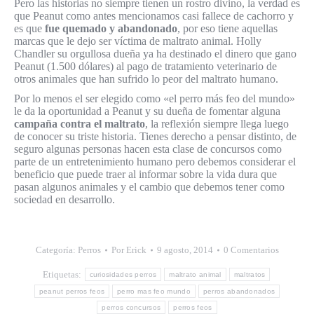
Pero las historias no siempre tienen un rostro divino, la verdad es
que Peanut como antes mencionamos casi fallece de cachorro y
es que
fue quemado y abandonado
, por eso tiene aquellas
marcas que le dejo ser víctima de maltrato animal. Holly
Chandler su orgullosa dueña ya ha destinado el dinero que gano
Peanut (1.500 dólares) al pago de tratamiento veterinario de
otros animales que han sufrido lo peor del maltrato humano.
Por lo menos el ser elegido como «el perro más feo del mundo»
le da la oportunidad a Peanut y su dueña de fomentar alguna
campaña contra el maltrato
, la reflexión siempre llega luego
de conocer su triste historia. Tienes derecho a pensar distinto, de
seguro algunas personas hacen esta clase de concursos como
parte de un entretenimiento humano pero debemos considerar el
beneficio que puede traer al informar sobre la vida dura que
pasan algunos animales y el cambio que debemos tener como
sociedad en desarrollo.
Categoría:
Perros
Por
Erick
9 agosto, 2014
0 Comentarios
Etiquetas:
curiosidades perros
maltrato animal
maltratos
peanut perros feos
perro mas feo mundo
perros abandonados
perros concursos
perros feos