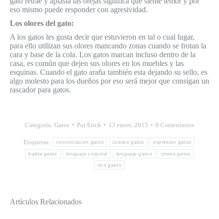
gato retrae y aplasta las orejas significa que siente temor y por
eso mismo puede responder con agresividad.
Los olores del gato:
A los gatos les gusta decir que estuvieron en tal o cual lugar,
para ello utilizan sus olores mancando zonas cuando se frotan la
cara y base de la cola. Los gatos marcan incluso dentro de la
casa, es común que dejen sus olores en los muebles y las
esquinas. Cuando el gato araña también esta dejando su sello, es
algo molesto para los dueños por eso será mejor que consigan un
rascador para gatos.
Categoría:
Gatos
Por
Erick
13 enero, 2015
0 Comentarios
Etiquetas:
comunicacion gatos
cuerpo gatos
expresion gatos
habla gatos
lenguaje corporal
lenguaje gatos
olores gatos
voz gatos
Artículos Relacionados