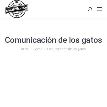
Search:
Comunicación de los gatos
Estás aquí:
Inicio
Gatos
Comunicación de los gatos