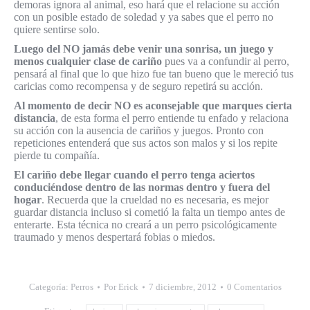
demoras ignora al animal, eso hará que el relacione su acción
con un posible estado de soledad y ya sabes que el perro no
quiere sentirse solo.
Luego del NO jamás debe venir una sonrisa, un juego y
menos cualquier clase de cariño
pues va a confundir al perro,
pensará al final que lo que hizo fue tan bueno que le mereció tus
caricias como recompensa y de seguro repetirá su acción.
Al momento de decir NO es aconsejable que marques cierta
distancia
, de esta forma el perro entiende tu enfado y relaciona
su acción con la ausencia de cariños y juegos. Pronto con
repeticiones entenderá que sus actos son malos y si los repite
pierde tu compañía.
El cariño debe llegar cuando el perro tenga aciertos
conduciéndose dentro de las normas dentro y fuera del
hogar
. Recuerda que la crueldad no es necesaria, es mejor
guardar distancia incluso si cometió la falta un tiempo antes de
enterarte. Esta técnica no creará a un perro psicológicamente
traumado y menos despertará fobias o miedos.
Categoría:
Perros
Por
Erick
7 diciembre, 2012
0 Comentarios