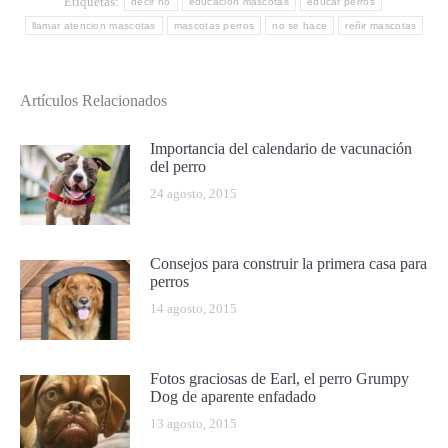
Etiquetas:
decir no
educacion mascotas
educar perros
llamar atencion mascotas
mascotas perros
no se hace
reñir mascotas
Artículos Relacionados
Importancia del calendario de vacunación
del perro
24 agosto, 2015
Consejos para construir la primera casa para
perros
14 agosto, 2015
Fotos graciosas de Earl, el perro Grumpy
Dog de aparente enfadado
13 agosto, 2015