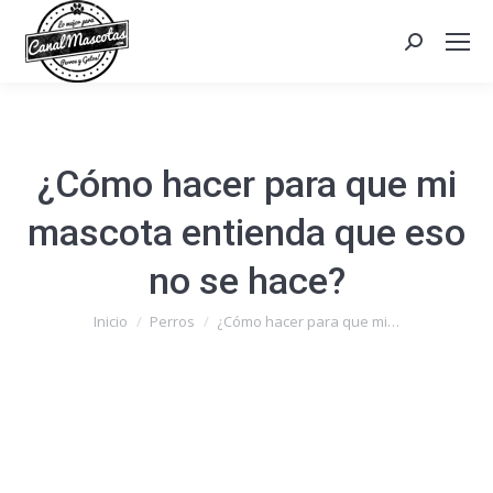
Search:
¿Cómo hacer para que mi
mascota entienda que eso
no se hace?
Estás aquí:
Inicio
Perros
¿Cómo hacer para que mi…