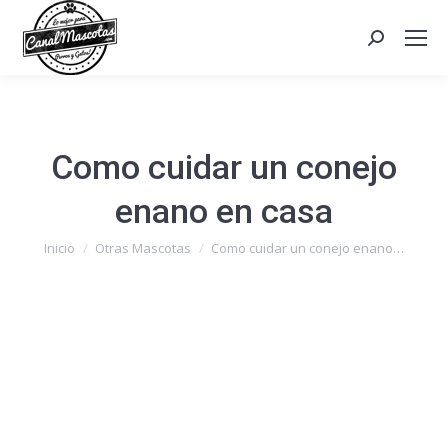
Search:
Como cuidar un conejo
enano en casa
Estás aquí:
Inicio
Otras Mascotas
Como cuidar un conejo enano…