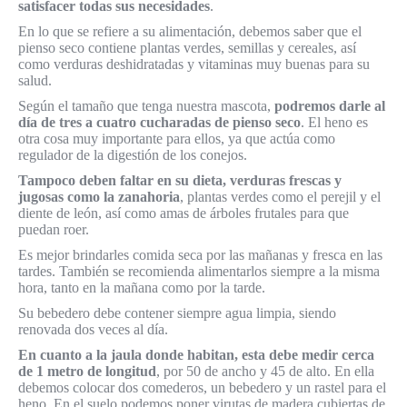
satisfacer todas sus necesidades
.
En lo que se refiere a su alimentación, debemos saber que el
pienso seco contiene plantas verdes, semillas y cereales, así
como verduras deshidratadas y vitaminas muy buenas para su
salud.
Según el tamaño que tenga nuestra mascota,
podremos darle al
día de tres a cuatro cucharadas de pienso seco
. El heno es
otra cosa muy importante para ellos, ya que actúa como
regulador de la digestión de los conejos.
Tampoco deben faltar en su dieta, verduras frescas y
jugosas como la zanahoria
, plantas verdes como el perejil y el
diente de león, así como amas de árboles frutales para que
puedan roer.
Es mejor brindarles comida seca por las mañanas y fresca en las
tardes. También se recomienda alimentarlos siempre a la misma
hora, tanto en la mañana como por la tarde.
Su bebedero debe contener siempre agua limpia, siendo
renovada dos veces al día.
En cuanto a la jaula donde habitan, esta debe medir cerca
de 1 metro de longitud
, por 50 de ancho y 45 de alto. En ella
debemos colocar dos comederos, un bebedero y un rastel para el
heno. En el suelo podemos poner virutas de madera cubiertas de