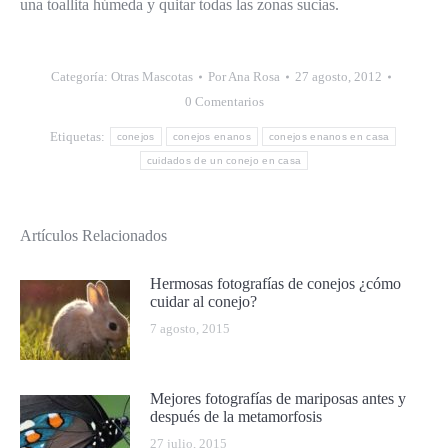
una toallita húmeda y quitar todas las zonas sucias.
Categoría:
Otras Mascotas
Por
Ana Rosa
27 agosto, 2012
0 Comentarios
Etiquetas:
conejos
conejos enanos
conejos enanos en casa
cuidados de un conejo en casa
Artículos Relacionados
Hermosas fotografías de conejos ¿cómo
cuidar al conejo?
7 agosto, 2015
Mejores fotografías de mariposas antes y
después de la metamorfosis
27 julio, 2015