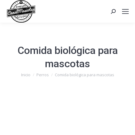
Search:
Comida biológica para
mascotas
Estás aquí:
Inicio
Perros
Comida biológica para mascotas