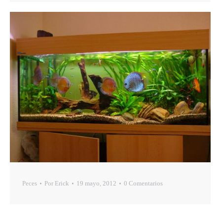
Peces
Por
Erick
19 mayo, 2012
0 Comentarios