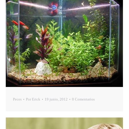
Peces
Por
Erick
19 junio, 2012
0 Comentarios