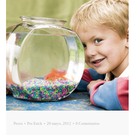
Peces
Por
Erick
20 mayo, 2012
0 Comentarios