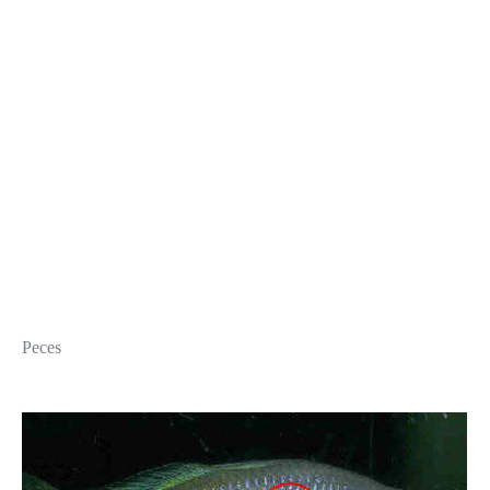
Peces