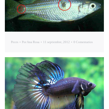
Peces
Por
Ana Rosa
11 septiembre, 2012
0 Comentarios