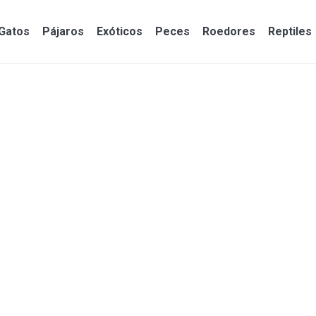
Gatos
Pájaros
Exóticos
Peces
Roedores
Reptiles
Gatos
Pájaros
Exóticos
Peces
Roedores
Reptiles