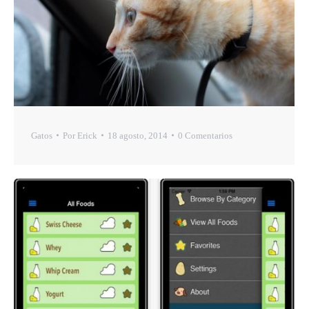
Gatos
Por
Erick
18 agosto, 2014
0 Comentarios