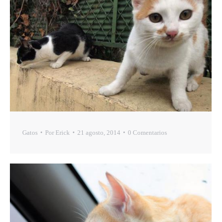
Gatos
Por
Erick
21 agosto, 2014
0 Comentarios