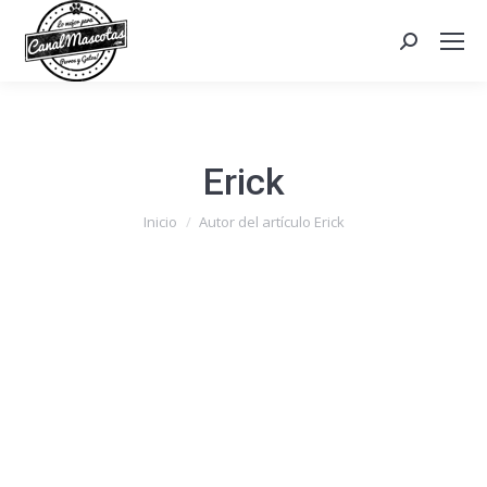
Search:
Erick
Estás aquí:
Inicio
Autor del artículo Erick