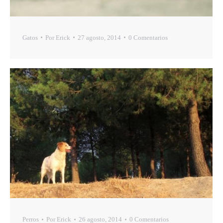
Gatos
Por
Erick
27 agosto, 2014
0 Comentarios
Perros
Por
Erick
26 agosto, 2014
0 Comentarios