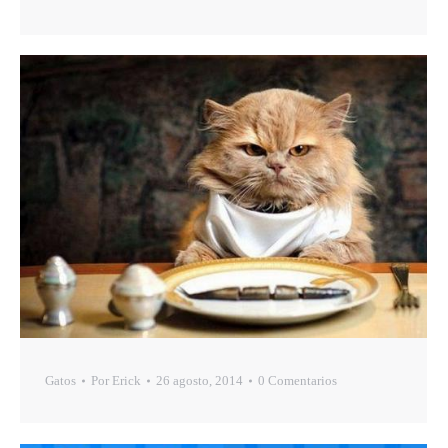
Gatos
Por
Erick
26 agosto, 2014
0 Comentarios