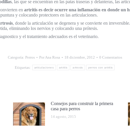
odillas
, las que se encuentran en las patas traseras y delanteras, las art
 convierten en
artritis es decir ocurre una inflamación en donde un 
upuntura y colocando protectores en las articulaciones.
rtrosis
, donde la articulación se degenera y se convierte en irreversible.
tida, eliminando los nervios y colocando una prótesis.
agnostico y el tratamiento adecuados es el veterinario.
Categoría:
Perros
Por
Ana Rosa
18 diciembre, 2012
0 Comentarios
Etiquetas:
articulaciones
artritis
artrosis
perros con artritis
Consejos para construir la primera
casa para perros
14 agosto, 2015