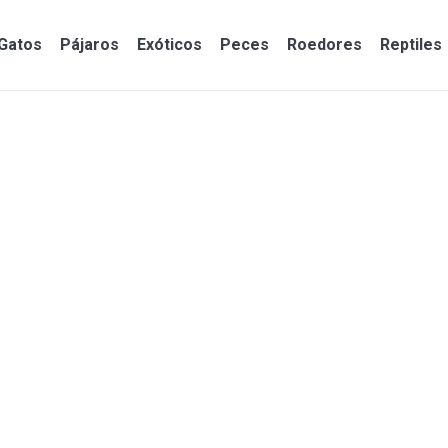
Gatos
Pájaros
Exóticos
Peces
Roedores
Reptiles
Gatos
Pájaros
Exóticos
Peces
Roedores
Reptiles