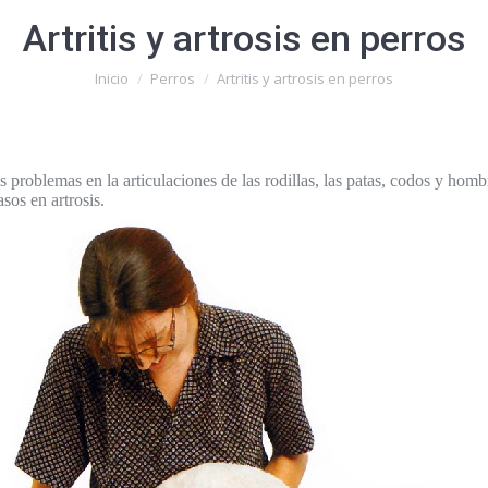
Artritis y artrosis en perros
Estás aquí:
Inicio
Perros
Artritis y artrosis en perros
os problemas en la articulaciones de las rodillas, las patas, codos y hom
asos en artrosis.