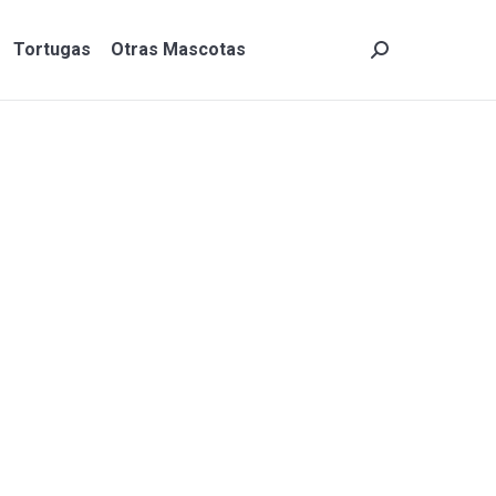
Tortugas
Otras Mascotas
Search:
Tortugas
Otras Mascotas
Search: