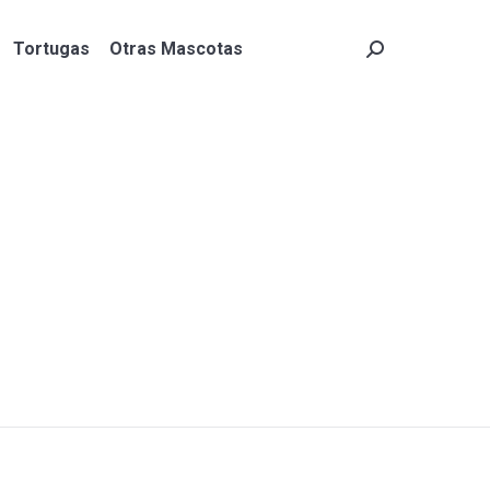
Tortugas
Otras Mascotas
Search:
Tortugas
Otras Mascotas
Search: