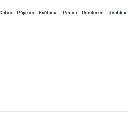
Gatos
Pájaros
Exóticos
Peces
Roedores
Reptiles
Gatos
Pájaros
Exóticos
Peces
Roedores
Reptiles