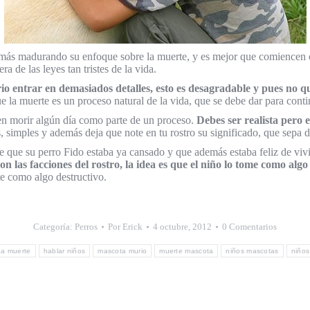
a más madurando su enfoque sobre la muerte, y es mejor que comiencen
ra de las leyes tan tristes de la vida.
io entrar en demasiados detalles, esto es desagradable y pues no 
e la muerte es un proceso natural de la vida, que se debe dar para con
ben morir algún día como parte de un proceso.
Debes ser realista pero 
 simples y además deja que note en tu rostro su significado, que sepa d
le que su perro Fido estaba ya cansado y que además estaba feliz de vivi
n las facciones del rostro, la idea es que el niño lo tome como algo
e como algo destructivo.
Categoría:
Perros
Por
Erick
4 octubre, 2012
0 Comentarios
pa muerte
hablar niños
mascota murio
muerte mascota
niños mascotas
niños