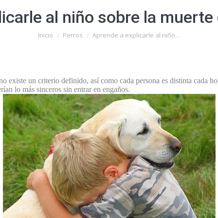
icarle al niño sobre la muert
Estás aquí:
Inicio
Perros
Aprende a explicarle al niño…
no existe un criterio definido, así como cada persona es distinta cada h
rían lo más sinceros sin entrar en engaños.