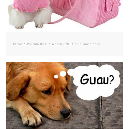
Perros
Por
Ana Rosa
4 enero, 2013
0 Comentarios