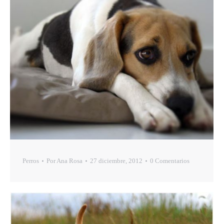
Perros
Por
Ana Rosa
27 diciembre, 2012
0 Comentarios