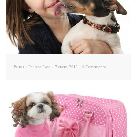
Perros
Por
Ana Rosa
7 enero, 2013
0 Comentarios