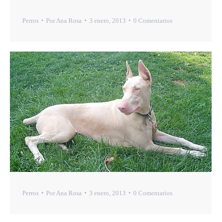
Perros
Por
Ana Rosa
3 enero, 2013
0 Comentarios
Perros
Por
Ana Rosa
3 enero, 2013
0 Comentarios