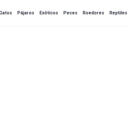
Gatos
Pájaros
Exóticos
Peces
Roedores
Reptiles
Gatos
Pájaros
Exóticos
Peces
Roedores
Reptiles