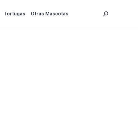
Tortugas
Otras Mascotas
Search:
Tortugas
Otras Mascotas
Search: