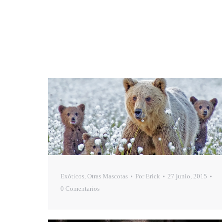
Exóticos
,
Otras Mascotas
Por
Erick
27 junio, 2015
0 Comentarios