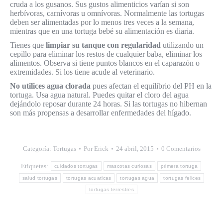
cruda a los gusanos. Sus gustos alimenticios varían si son
herbívoras, carnívoras u omnívoras. Normalmente las tortugas
deben ser alimentadas por lo menos tres veces a la semana,
mientras que en una tortuga bebé su alimentación es diaria.
Tienes que
limpiar su tanque con regularidad
utilizando un
cepillo para eliminar los restos de cualquier baba, eliminar los
alimentos. Observa si tiene puntos blancos en el caparazón o
extremidades. Si los tiene acude al veterinario.
No utilices agua clorada
pues afectan el equilibrio del PH en la
tortuga. Usa agua natural. Puedes quitar el cloro del agua
dejándolo reposar durante 24 horas. Si las tortugas no hibernan
son más propensas a desarrollar enfermedades del hígado.
Categoría:
Tortugas
Por
Erick
24 abril, 2015
0 Comentarios
Etiquetas:
cuidados tortugas
mascotas curiosas
primera tortuga
salud tortugas
tortugas acuaticas
tortugas agua
tortugas felices
tortugas terrestres