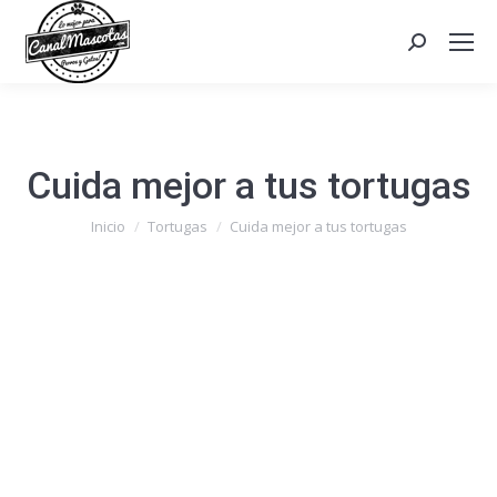
Search:
Cuida mejor a tus tortugas
Estás aquí:
Inicio
Tortugas
Cuida mejor a tus tortugas