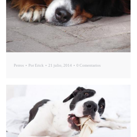
Perros
Por
Erick
21 julio, 2014
0 Comentarios