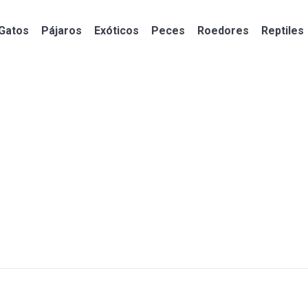
Gatos
Pájaros
Exóticos
Peces
Roedores
Reptiles
Gatos
Pájaros
Exóticos
Peces
Roedores
Reptiles