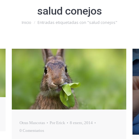
salud conejos
Estás aquí:
Inicio
Entradas etiquetadas con "salud conejos"
Otras Mascotas
Por
Erick
8 enero, 2014
0 Comentarios