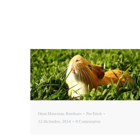
Otras Mascotas
,
Roedores
Por
Erick
12 diciembre, 2014
0 Comentarios