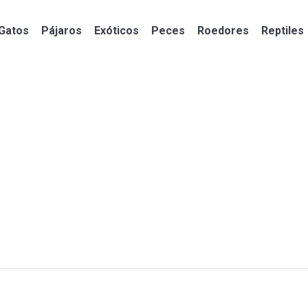
Gatos
Pájaros
Exóticos
Peces
Roedores
Reptiles
Gatos
Pájaros
Exóticos
Peces
Roedores
Reptiles