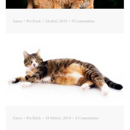
Gatos
Por
Erick
24 abril, 2015
0 Comentarios
Gatos
Por
Erick
18 febrero, 2014
0 Comentarios