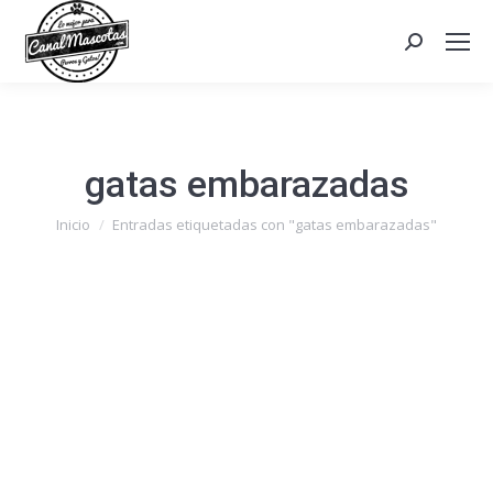
Search:
gatas embarazadas
Estás aquí:
Inicio
Entradas etiquetadas con "gatas embarazadas"