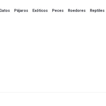
Gatos
Pájaros
Exóticos
Peces
Roedores
Reptiles
Gatos
Pájaros
Exóticos
Peces
Roedores
Reptiles