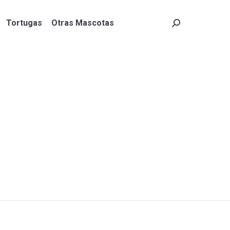
Tortugas
Otras Mascotas
Search:
Tortugas
Otras Mascotas
Search: