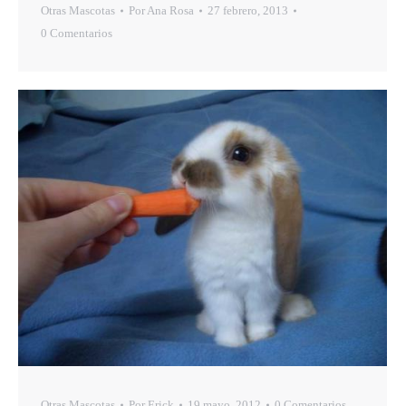
Otras Mascotas
Por
Ana Rosa
27 febrero, 2013
0 Comentarios
Otras Mascotas
Por
Erick
19 mayo, 2012
0 Comentarios