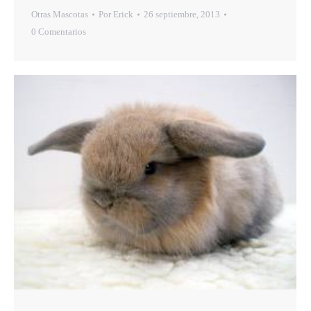
Otras Mascotas
Por
Erick
26 septiembre, 2013
0 Comentarios