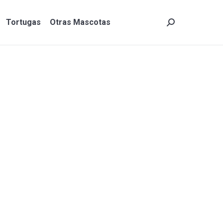
Tortugas
Otras Mascotas
Search:
Tortugas
Otras Mascotas
Search: