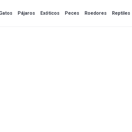
Gatos
Pájaros
Exóticos
Peces
Roedores
Reptiles
Gatos
Pájaros
Exóticos
Peces
Roedores
Reptiles