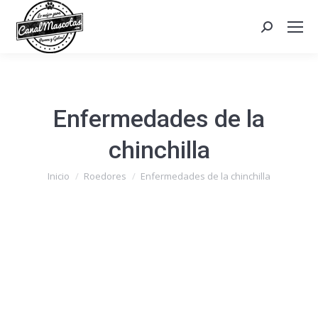
Search:
Enfermedades de la
chinchilla
Estás aquí:
Inicio
Roedores
Enfermedades de la chinchilla