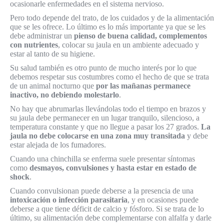
ocasionarle enfermedades en el sistema nervioso.
Pero todo depende del trato, de los cuidados y de la alimentación
que se les ofrece. Lo último es lo más importante ya que se les
debe administrar un
pienso de buena calidad, complementos
con nutrientes
, colocar su jaula en un ambiente adecuado y
estar al tanto de su higiene.
Su salud también es otro punto de mucho interés por lo que
debemos respetar sus costumbres como el hecho de que se trata
de un animal nocturno que
por las mañanas permanece
inactivo, no debiendo molestarlo
.
No hay que abrumarlas llevándolas todo el tiempo en brazos y
su jaula debe permanecer en un lugar tranquilo, silencioso, a
temperatura constante y que no llegue a pasar los 27 grados.
La
jaula no debe colocarse en una zona muy transitada
y debe
estar alejada de los fumadores.
Cuando una chinchilla se enferma suele presentar síntomas
como
desmayos, convulsiones y hasta estar en estado de
shock
.
Cuando convulsionan puede deberse a la presencia de una
intoxicación o infección parasitaria
, y en ocasiones puede
deberse a que tiene déficit de calcio y fósforo. Si se trata de lo
último, su alimentación debe complementarse con alfalfa y darle