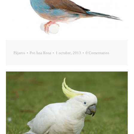
Pájaros
Por
Ana Rosa
1 octubre, 2013
0 Comentarios