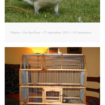
Pájaros
Por
Ana Rosa
27 septiembre, 2013
0 Comentarios