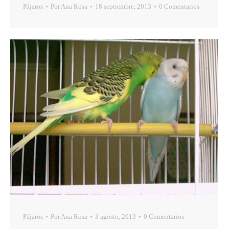
Pájaros
Por
Ana Rosa
18 septiembre, 2013
0 Comentarios
Pájaros
Por
Ana Rosa
3 agosto, 2013
0 Comentarios