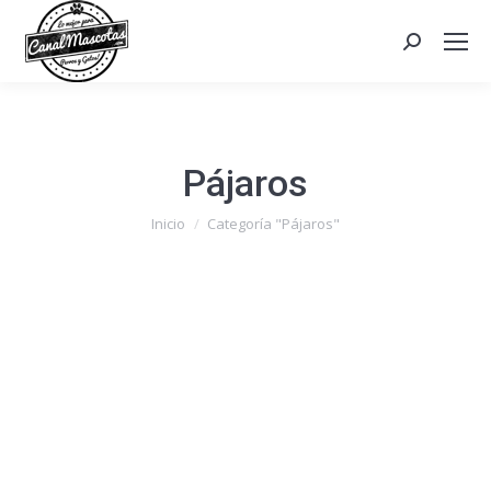
Search:
Pájaros
Estás aquí:
Inicio
Categoría "Pájaros"