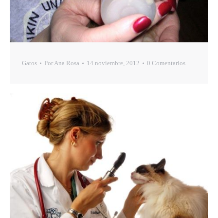
Gatos
Por
Ana Rosa
14 noviembre, 2012
0 Comentarios