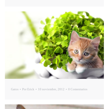
Gatos
Por
Erick
10 noviembre, 2012
0 Comentarios