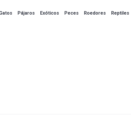
Gatos
Pájaros
Exóticos
Peces
Roedores
Reptiles
Gatos
Pájaros
Exóticos
Peces
Roedores
Reptiles