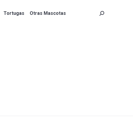
Tortugas
Otras Mascotas
Search:
Tortugas
Otras Mascotas
Search: