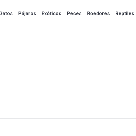
Gatos
Pájaros
Exóticos
Peces
Roedores
Reptiles
Gatos
Pájaros
Exóticos
Peces
Roedores
Reptiles