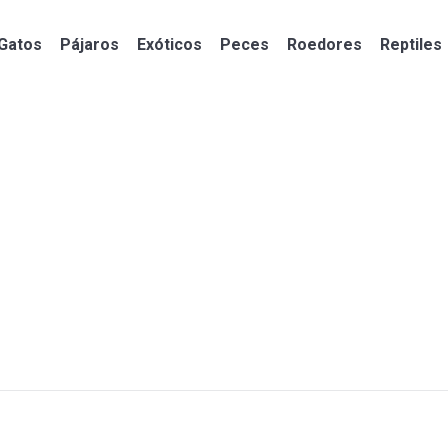
Gatos
Pájaros
Exóticos
Peces
Roedores
Reptiles
Gatos
Pájaros
Exóticos
Peces
Roedores
Reptiles