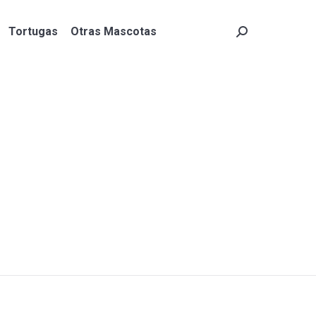
Tortugas
Otras Mascotas
Search:
Tortugas
Otras Mascotas
Search: