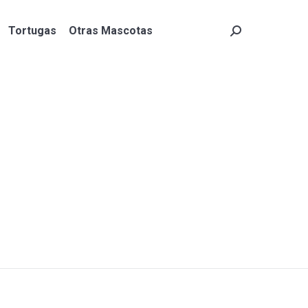
Tortugas
Otras Mascotas
Search:
Tortugas
Otras Mascotas
Search: