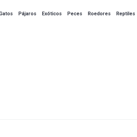
Gatos
Pájaros
Exóticos
Peces
Roedores
Reptiles
Gatos
Pájaros
Exóticos
Peces
Roedores
Reptiles