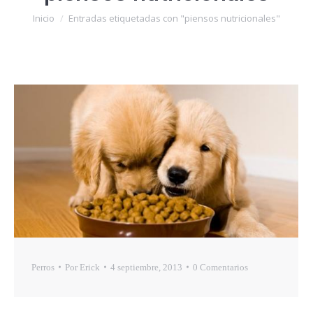
Estás aquí:
Inicio
Entradas etiquetadas con "piensos nutricionales"
Perros
Por
Erick
4 septiembre, 2013
0 Comentarios