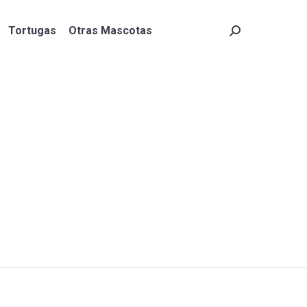
Tortugas
Otras Mascotas
Search:
Tortugas
Otras Mascotas
Search: