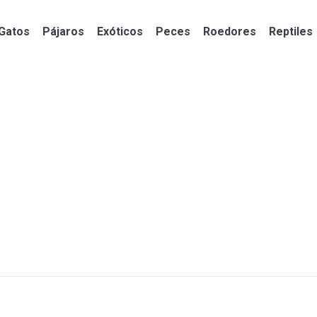
Gatos
Pájaros
Exóticos
Peces
Roedores
Reptiles
Gatos
Pájaros
Exóticos
Peces
Roedores
Reptiles