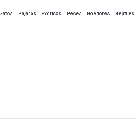
Gatos
Pájaros
Exóticos
Peces
Roedores
Reptiles
Gatos
Pájaros
Exóticos
Peces
Roedores
Reptiles