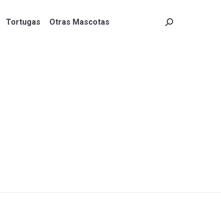
Tortugas
Otras Mascotas
Search:
Tortugas
Otras Mascotas
Search: