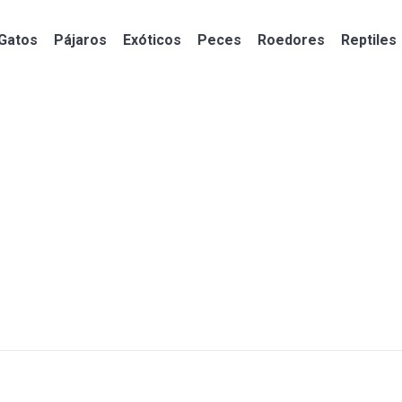
Gatos
Pájaros
Exóticos
Peces
Roedores
Reptiles
Gatos
Pájaros
Exóticos
Peces
Roedores
Reptiles