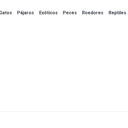
Gatos
Pájaros
Exóticos
Peces
Roedores
Reptiles
Gatos
Pájaros
Exóticos
Peces
Roedores
Reptiles