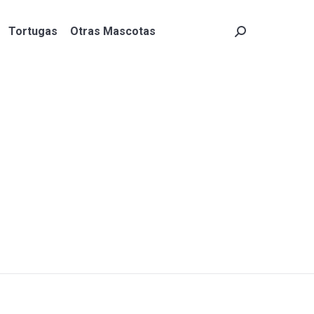
Tortugas
Otras Mascotas
Search:
Tortugas
Otras Mascotas
Search: