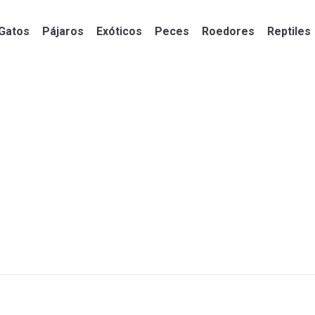
Gatos
Pájaros
Exóticos
Peces
Roedores
Reptiles
Gatos
Pájaros
Exóticos
Peces
Roedores
Reptiles