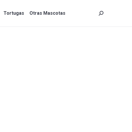
Tortugas
Otras Mascotas
Search:
Tortugas
Otras Mascotas
Search: