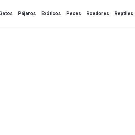
Gatos
Pájaros
Exóticos
Peces
Roedores
Reptiles
Gatos
Pájaros
Exóticos
Peces
Roedores
Reptiles