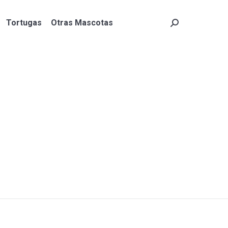
Tortugas
Otras Mascotas
Search:
Tortugas
Otras Mascotas
Search: