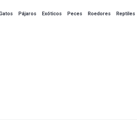
Gatos
Pájaros
Exóticos
Peces
Roedores
Reptiles
Gatos
Pájaros
Exóticos
Peces
Roedores
Reptiles