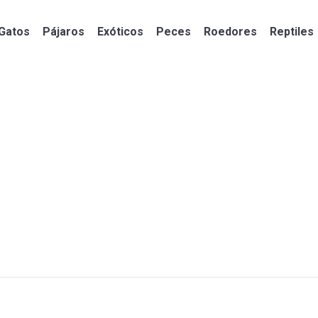
Gatos
Pájaros
Exóticos
Peces
Roedores
Reptiles
Gatos
Pájaros
Exóticos
Peces
Roedores
Reptiles