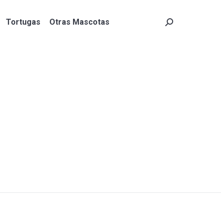
Tortugas
Otras Mascotas
Search:
Tortugas
Otras Mascotas
Search: