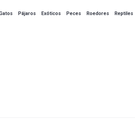
Gatos
Pájaros
Exóticos
Peces
Roedores
Reptiles
Gatos
Pájaros
Exóticos
Peces
Roedores
Reptiles