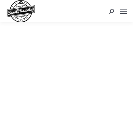
Search: