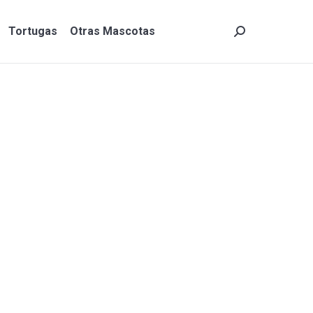
Tortugas
Otras Mascotas
Search:
Tortugas
Otras Mascotas
Search: