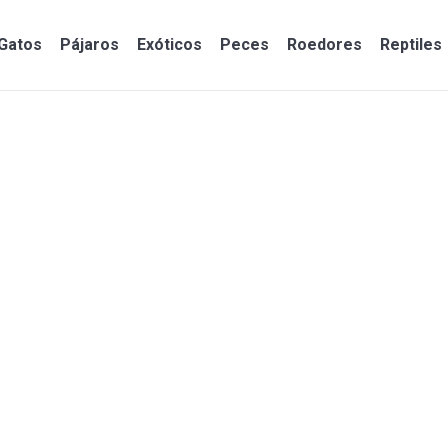
Gatos
Pájaros
Exóticos
Peces
Roedores
Reptiles
Gatos
Pájaros
Exóticos
Peces
Roedores
Reptiles